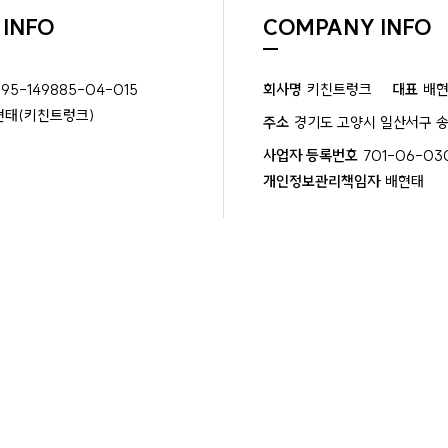
 INFO
COMPANY INFO
395-149885-04-015
회사명
키친트렁크
대표
배
현태(키친트렁크)
주소
경기도 고양시 일산서구 송
사업자 등록번호
701-06-03
개인정보관리책임자
배현태