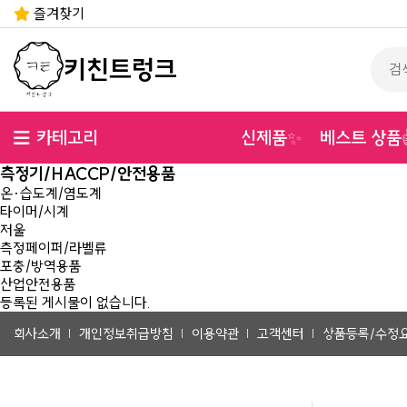
즐겨찾기
키친트렁크
카테고리
신제품
베스트 상품
✨
측정기/HACCP/안전용품
온·습도계/염도계
타이머/시계
저울
측정페이퍼/라벨류
포충/방역용품
산업안전용품
등록된 게시물이 없습니다.
회사소개
개인정보취급방침
이용약관
고객센터
상품등록/수정