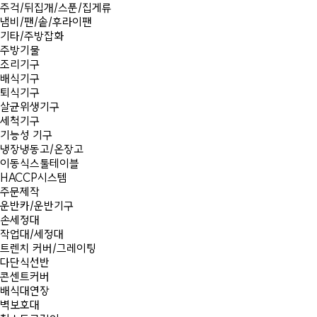
주걱/뒤집개/스푼/집게류
냄비/팬/솥/후라이팬
기타/주방잡화
주방기물
조리기구
배식기구
퇴식기구
살균위생기구
세척기구
기능성 기구
냉장냉동고/온장고
이동식스툴테이블
HACCP시스템
주문제작
운반카/운반기구
손세정대
작업대/세정대
트렌치 커버/그레이팅
다단식선반
콘센트커버
배식대연장
벽보호대