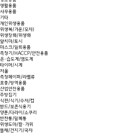
생활용품
사무용품
기타
개인위생용품
위생복/가운/모자)
위생장화/위생화
앞치마/토시
마스크/일회용품
측정기/HACCP/안전용품
온·습도계/염도계
타이머/시계
저울
측정페이퍼/라벨류
포충/방역용품
산업안전용품
주방집기
식판/식기/수저/컵
받드/보존식용기
양푼/다라이/소쿠리
반찬통/밀폐통
위생도마/칼·가위
뜰채/건지기/국자