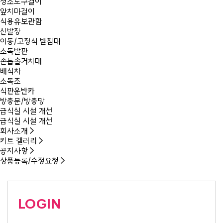
청소도구걸이
앞치마걸이
식용유보관함
신발장
이동/고정식 받침대
소독발판
손톱솔거치대
배식차
소독조
식판운반카
방충문/방충망
급식실 시설 개선
급식실 시설 개선
회사소개
키트 갤러리
공지사항
상품등록/수정요청
LOGIN