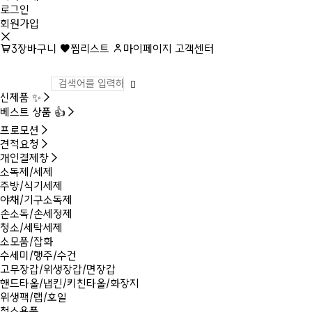
로그인
회원가입
3
장바구니
찜리스트
마이페이지
고객센터
신제품 ✨
베스트 상품 👍
프로모션
견적요청
개인결제창
소독제/세제
주방/식기세제
야채/기구소독제
손소독/손세정제
청소/세탁세제
소모품/잡화
수세미/행주/수건
고무장갑/위생장갑/면장갑
핸드타올/냅킨/키친타올/화장지
위생팩/랩/호일
청소용품