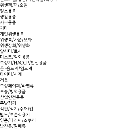
위생팩/랩/호일
청소용품
생활용품
사무용품
기타
개인위생용품
위생복/가운/모자
위생장화/위생화
앞치마/토시
마스크/일회용품
측정기/HACCP/안전용품
온·습도계/염도계
타이머/시계
저울
측정페이퍼/라벨류
포충/방역용품
산업안전용품
주방집기
식판/식기/수저/컵
받드/보존식용기
양푼/다라이/소쿠리
반찬통/밀폐통