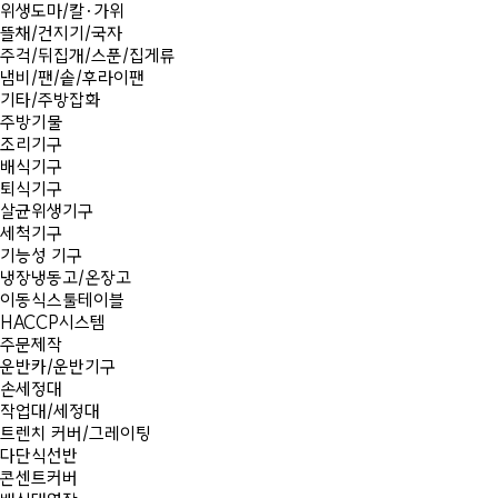
위생도마/칼·가위
뜰채/건지기/국자
주걱/뒤집개/스푼/집게류
냄비/팬/솥/후라이팬
기타/주방잡화
주방기물
조리기구
배식기구
퇴식기구
살균위생기구
세척기구
기능성 기구
냉장냉동고/온장고
이동식스툴테이블
HACCP시스템
주문제작
운반카/운반기구
손세정대
작업대/세정대
트렌치 커버/그레이팅
다단식선반
콘센트커버