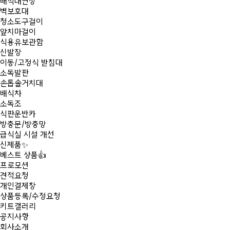
배식대연장
벽보호대
청소도구걸이
앞치마걸이
식용유보관함
신발장
이동/고정식 받침대
소독발판
손톱솔거치대
배식차
소독조
식판운반카
방충문/방충망
급식실 시설 개선
신제품
✨
베스트 상품
👍
프로모션
견적요청
개인결제창
상품등록/수정요청
키트갤러리
공지사항
회사소개