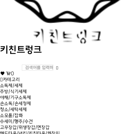
키친트렁크
0
카테고리
소독제/세제
주방/식기세제
야채/기구소독제
손소독/손세정제
청소/세탁세제
소모품/잡화
수세미/행주/수건
고무장갑/위생장갑/면장갑
핸드타올/냅킨/키친타올/화장지