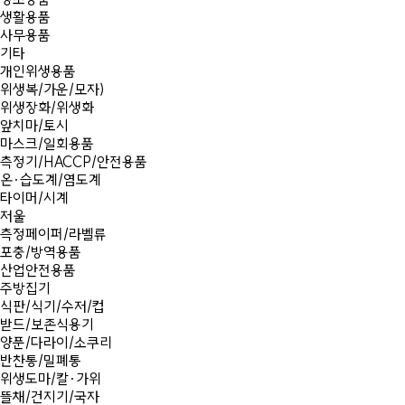
생활용품
사무용품
기타
개인위생용품
위생복/가운/모자)
위생장화/위생화
앞치마/토시
마스크/일회용품
측정기/HACCP/안전용품
온·습도계/염도계
타이머/시계
저울
측정페이퍼/라벨류
포충/방역용품
산업안전용품
주방집기
식판/식기/수저/컵
받드/보존식용기
양푼/다라이/소쿠리
반찬통/밀폐통
위생도마/칼·가위
뜰채/건지기/국자