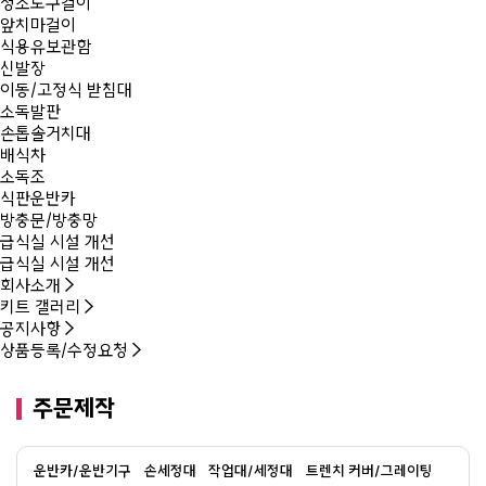
청소도구걸이
앞치마걸이
식용유보관함
신발장
이동/고정식 받침대
소독발판
손톱솔거치대
배식차
소독조
식판운반카
방충문/방충망
급식실 시설 개선
급식실 시설 개선
회사소개
키트 갤러리
공지사항
상품등록/수정요청
주문제작
운반카/운반기구
손세정대
작업대/세정대
트렌치 커버/그레이팅