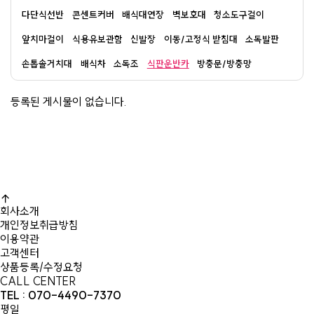
다단식선반
콘센트커버
배식대연장
벽보호대
청소도구걸이
앞치마걸이
식용유보관함
신발장
이동/고정식 받침대
소독발판
손톱솔거치대
배식차
소독조
식판운반카
방충문/방충망
등록된 게시물이 없습니다.
회사소개
개인정보취급방침
이용약관
고객센터
상품등록/수정요청
CALL CENTER
TEL : 070-4490-7370
평일