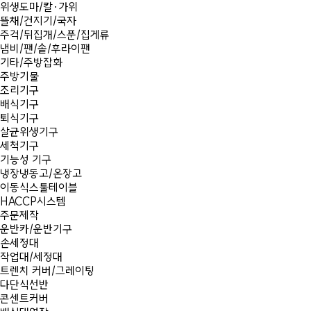
위생도마/칼·가위
뜰채/건지기/국자
주걱/뒤집개/스푼/집게류
냄비/팬/솥/후라이팬
기타/주방잡화
주방기물
조리기구
배식기구
퇴식기구
살균위생기구
세척기구
기능성 기구
냉장냉동고/온장고
이동식스툴테이블
HACCP시스템
주문제작
운반카/운반기구
손세정대
작업대/세정대
트렌치 커버/그레이팅
다단식선반
콘센트커버