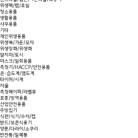
위생팩/랩/호일
청소용품
생활용품
사무용품
기타
개인위생용품
위생복/가운/모자
위생장화/위생화
앞치마/토시
마스크/일회용품
측정기/HACCP/안전용품
온·습도계/염도계
타이머/시계
저울
측정페이퍼/라벨류
포충/방역용품
산업안전용품
주방집기
식판/식기/수저/컵
받드/보존식용기
양푼/다라이/소쿠리
반찬통/밀폐통