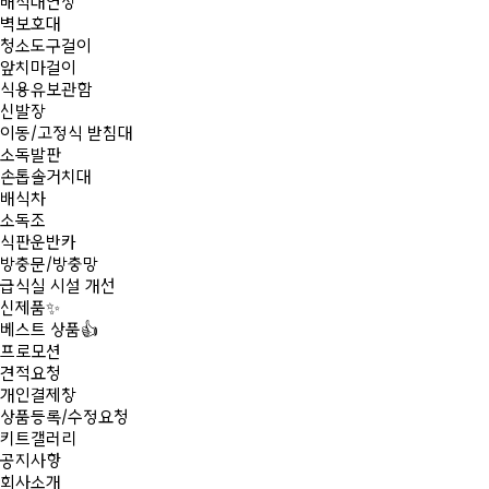
배식대연장
벽보호대
청소도구걸이
앞치마걸이
식용유보관함
신발장
이동/고정식 받침대
소독발판
손톱솔거치대
배식차
소독조
식판운반카
방충문/방충망
급식실 시설 개선
신제품
✨
베스트 상품
👍
프로모션
견적요청
개인결제창
상품등록/수정요청
키트갤러리
공지사항
회사소개