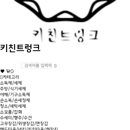
키친트렁크
0
카테고리
소독제/세제
주방/식기세제
야채/기구소독제
손소독/손세정제
청소/세탁세제
소모품/잡화
수세미/행주/수건
고무장갑/위생장갑/면장갑
핸드타올/냅킨/키친타올/화장지