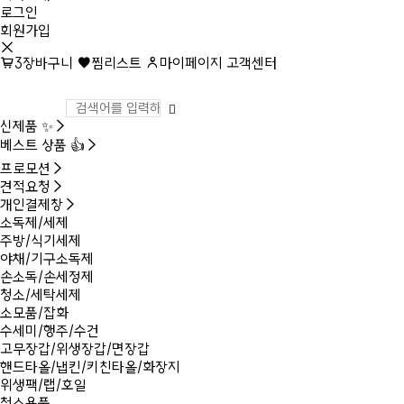
로그인
회원가입
3
장바구니
찜리스트
마이페이지
고객센터
신제품 ✨
베스트 상품 👍
프로모션
견적요청
개인결제창
소독제/세제
주방/식기세제
야채/기구소독제
손소독/손세정제
청소/세탁세제
소모품/잡화
수세미/행주/수건
고무장갑/위생장갑/면장갑
핸드타올/냅킨/키친타올/화장지
위생팩/랩/호일
청소용품