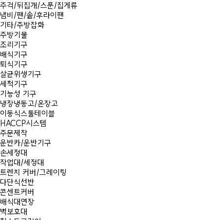
주걱/뒤집개/스푼/집게류
냄비/팬/솥/후라이팬
기타/주방잡화
주방기물
조리기구
배식기구
퇴식기구
살균위생기구
세척기구
기능성 기구
냉장냉동고/온장고
이동식스툴테이블
HACCP시스템
주문제작
운반카/운반기구
손세정대
작업대/세정대
트렌치 커버/그레이팅
다단식선반
콘센트커버
배식대연장
벽보호대