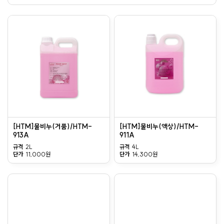
[HTM]물비누(거품)/HTM-
[HTM]물비누(액상)/HTM-
913A
911A
규격
2L
규격
4L
단가
11,000원
단가
14,300원