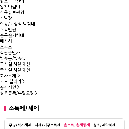
청소도구걸이
앞치마걸이
식용유보관함
신발장
이동/고정식 받침대
소독발판
손톱솔거치대
배식차
소독조
식판운반카
방충문/방충망
급식실 시설 개선
급식실 시설 개선
회사소개
키트 갤러리
공지사항
상품등록/수정요청
소독제/세제
주방/식기세제
야채/기구소독제
손소독/손세정제
청소/세탁세제