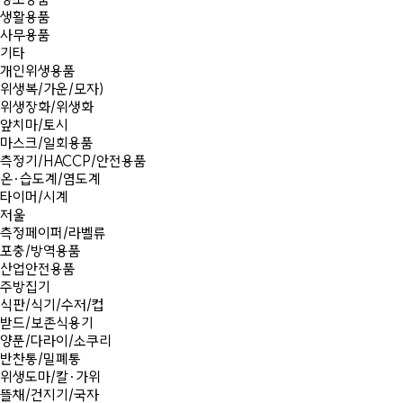
생활용품
사무용품
기타
개인위생용품
위생복/가운/모자)
위생장화/위생화
앞치마/토시
마스크/일회용품
측정기/HACCP/안전용품
온·습도계/염도계
타이머/시계
저울
측정페이퍼/라벨류
포충/방역용품
산업안전용품
주방집기
식판/식기/수저/컵
받드/보존식용기
양푼/다라이/소쿠리
반찬통/밀폐통
위생도마/칼·가위
뜰채/건지기/국자