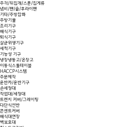
주걱/뒤집개/스푼/집게류
냄비/팬/솥/후라이팬
기타/주방잡화
주방기물
조리기구
배식기구
퇴식기구
살균위생기구
세척기구
기능성 기구
냉장냉동고/온장고
이동식스툴테이블
HACCP시스템
주문제작
운반카/운반기구
손세정대
작업대/세정대
트렌치 커버/그레이팅
다단식선반
콘센트커버
배식대연장
벽보호대