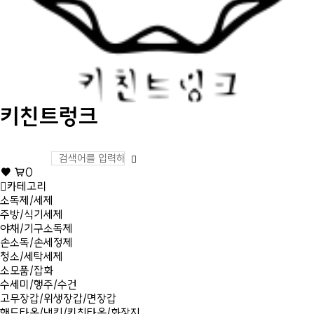
키친트렁크
0
카테고리
소독제/세제
주방/식기세제
야채/기구소독제
손소독/손세정제
청소/세탁세제
소모품/잡화
수세미/행주/수건
고무장갑/위생장갑/면장갑
핸드타올/냅킨/키친타올/화장지