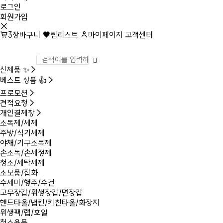
로그인
회원가입
3
장바구니
찜리스트
마이페이지
고객센터
신제품 ✨
베스트 상품 👍
프로모션
견적요청
개인결제창
소독제/세제
주방/식기세제
야채/기구소독제
손소독/손세정제
청소/세탁세제
소모품/잡화
수세미/행주/수건
고무장갑/위생장갑/면장갑
핸드타올/냅킨/키친타올/화장지
위생팩/랩/호일
청소용품