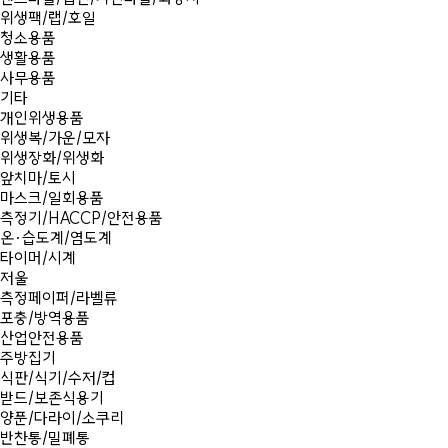
위생팩/랩/호일
청소용품
생활용품
사무용품
기타
개인위생용품
위생복/가운/모자
위생장화/위생화
앞치마/토시
마스크/일회용품
측정기/HACCP/안전용품
온·습도계/염도계
타이머/시계
저울
측정페이퍼/라벨류
포충/방역용품
산업안전용품
주방집기
식판/식기/수저/컵
받드/보존식용기
양푼/다라이/소쿠리
반찬통/밀폐통