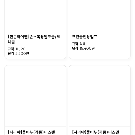
[한손하이젠]손소독용알코올/쎄
크린콜전용펌프
니콜
규격
적색
단가
15,400원
규격
1L, 20L
단가
5,500원
[사라야]물비누(거품)디스펜
[사라야]물비누(거품)디스펜