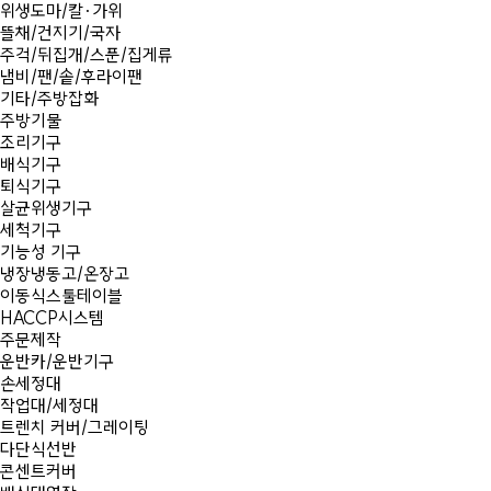
위생도마/칼·가위
뜰채/건지기/국자
주걱/뒤집개/스푼/집게류
냄비/팬/솥/후라이팬
기타/주방잡화
주방기물
조리기구
배식기구
퇴식기구
살균위생기구
세척기구
기능성 기구
냉장냉동고/온장고
이동식스툴테이블
HACCP시스템
주문제작
운반카/운반기구
손세정대
작업대/세정대
트렌치 커버/그레이팅
다단식선반
콘센트커버