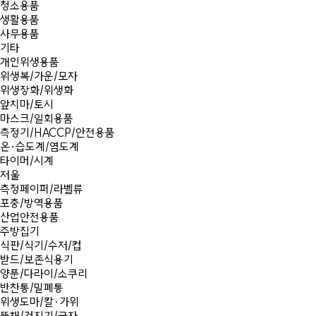
청소용품
생활용품
사무용품
기타
개인위생용품
위생복/가운/모자
위생장화/위생화
앞치마/토시
마스크/일회용품
측정기/HACCP/안전용품
온·습도계/염도계
타이머/시계
저울
측정페이퍼/라벨류
포충/방역용품
산업안전용품
주방집기
식판/식기/수저/컵
받드/보존식용기
양푼/다라이/소쿠리
반찬통/밀폐통
위생도마/칼·가위