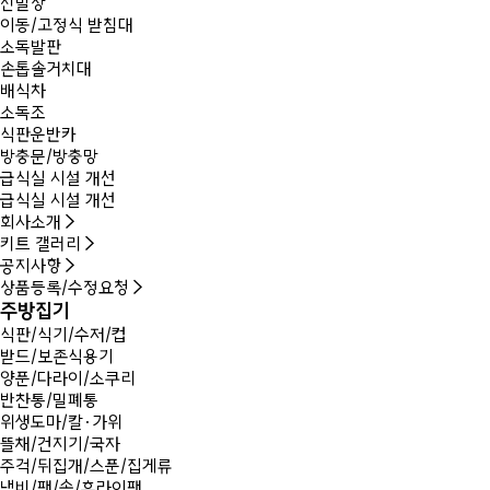
신발장
이동/고정식 받침대
소독발판
손톱솔거치대
배식차
소독조
식판운반카
방충문/방충망
급식실 시설 개선
급식실 시설 개선
회사소개
키트 갤러리
공지사항
상품등록/수정요청
주방집기
식판/식기/수저/컵
받드/보존식용기
양푼/다라이/소쿠리
반찬통/밀폐통
위생도마/칼·가위
뜰채/건지기/국자
주걱/뒤집개/스푼/집게류
냄비/팬/솥/후라이팬