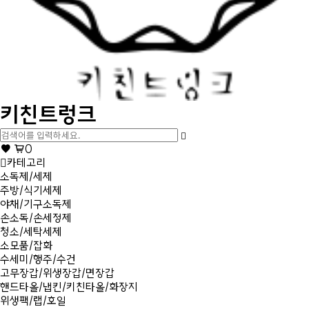
키친트렁크
0
카테고리
소독제/세제
주방/식기세제
야채/기구소독제
손소독/손세정제
청소/세탁세제
소모품/잡화
수세미/행주/수건
고무장갑/위생장갑/면장갑
핸드타올/냅킨/키친타올/화장지
위생팩/랩/호일