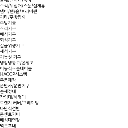
뜰채/건지기/국자
주걱/뒤집개/스푼/집게류
냄비/팬/솥/후라이팬
기타/주방잡화
주방기물
조리기구
배식기구
퇴식기구
살균위생기구
세척기구
기능성 기구
냉장냉동고/온장고
이동식스툴테이블
HACCP시스템
주문제작
운반카/운반기구
손세정대
작업대/세정대
트렌치 커버/그레이팅
다단식선반
콘센트커버
배식대연장
벽보호대