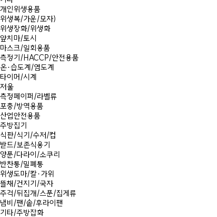
개인위생용품
위생복/가운/모자)
위생장화/위생화
앞치마/토시
마스크/일회용품
측정기/HACCP/안전용품
온·습도계/염도계
타이머/시계
저울
측정페이퍼/라벨류
포충/방역용품
산업안전용품
주방집기
식판/식기/수저/컵
받드/보존식용기
양푼/다라이/소쿠리
반찬통/밀폐통
위생도마/칼·가위
뜰채/건지기/국자
주걱/뒤집개/스푼/집게류
냄비/팬/솥/후라이팬
기타/주방잡화