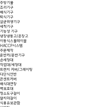
주방기물
조리기구
배식기구
퇴식기구
살균위생기구
세척기구
기능성 기구
냉장냉동고/온장고
이동식스툴테이블
HACCP시스템
주문제작
운반카/운반기구
손세정대
작업대/세정대
트렌치 커버/그레이팅
다단식선반
콘센트커버
배식대연장
벽보호대
청소도구걸이
앞치마걸이
식용유보관함