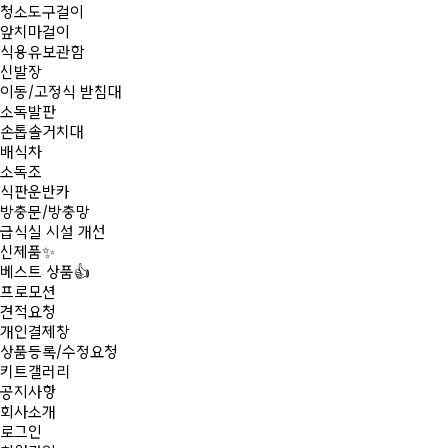
청소도구걸이
앞치마걸이
식용유보관함
신발장
이동/고정식 받침대
소독발판
손톱솔거치대
배식차
소독조
식판운반카
방충문/방충망
급식실 시설 개선
신제품
✨
베스트 상품
👍
프로모션
견적요청
개인결제창
상품등록/수정요청
키트갤러리
공지사항
회사소개
로그인