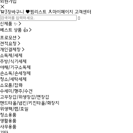
회원가입
3
장바구니
찜리스트
마이페이지
고객센터
신제품 ✨
베스트 상품 👍
프로모션
견적요청
개인결제창
소독제/세제
주방/식기세제
야채/기구소독제
손소독/손세정제
청소/세탁세제
소모품/잡화
수세미/행주/수건
고무장갑/위생장갑/면장갑
핸드타올/냅킨/키친타올/화장지
위생팩/랩/호일
청소용품
생활용품
사무용품
기타