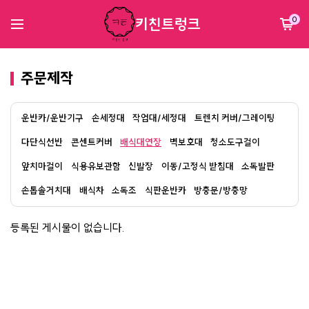
키친트렁크
0
주문제작
운반카/운반기구
손세정대
작업대/세정대
트렌치 커버/그레이팅
다단식선반
콘센트커버
배식대연장
벽보호대
청소도구걸이
앞치마걸이
식용유보관함
신발장
이동/고정식 받침대
소독발판
손톱솔거치대
배식차
소독조
식판운반카
방충문/방충망
등록된 게시물이 없습니다.