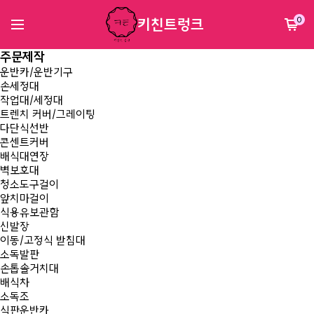
키친트렁크
0
주문제작
운반카/운반기구
손세정대
작업대/세정대
트렌치 커버/그레이팅
다단식선반
콘센트커버
배식대연장
벽보호대
청소도구걸이
앞치마걸이
식용유보관함
신발장
이동/고정식 받침대
소독발판
손톱솔거치대
배식차
소독조
식판운반카