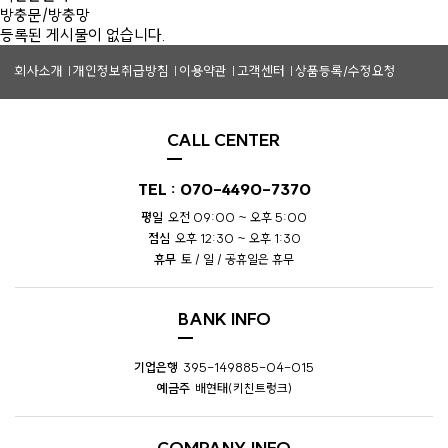
방충문/방충망
등록된 게시물이 없습니다.
회사소개
개인정보취급방침
이용약관
고객센터
상품등록/수정요청
CALL CENTER
TEL : 070-4490-7370
평일
오전 09:00 ~ 오후 5:00
점심
오후 12:30 ~ 오후 1:30
휴무
토 / 일 / 공휴일은 휴무
BANK INFO
기업은행
395-149885-04-015
예금주
배현태(키친트렁크)
COMPANY INFO