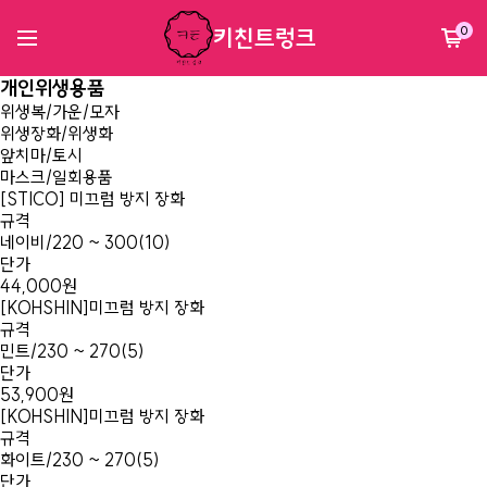
키친트렁크
0
개인위생용품
위생복/가운/모자
위생장화/위생화
앞치마/토시
마스크/일회용품
[STICO] 미끄럼 방지 장화
규격
네이비/220 ~ 300(10)
단가
44,000원
[KOHSHIN]미끄럼 방지 장화
규격
민트/230 ~ 270(5)
단가
53,900원
[KOHSHIN]미끄럼 방지 장화
규격
화이트/230 ~ 270(5)
단가